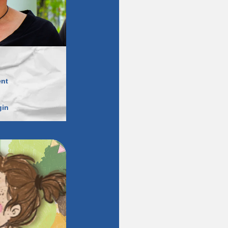
ent
gin