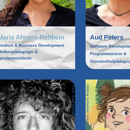
Maria Ahrens-Rehbein
Aud Peters
roduct & Business Development
Software Developm
Medienpädagogin &
Programmiererin &
pielentwicklerin
Grundschulpädago