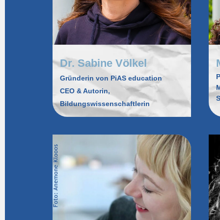
Dr. Sabine Völkel
P
Gründerin von PiAS education
CEO & Autorin,
S
Bildungswissenschaftlerin