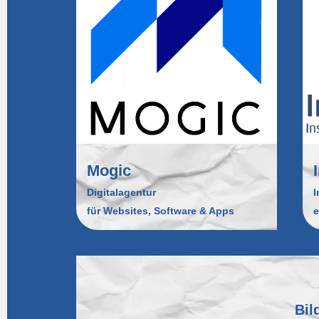
Mogic
Digitalagentur
I
für Websites, Software & Apps
e
Bil